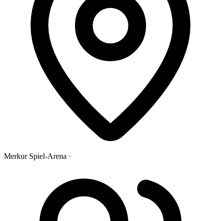
Merkur Spiel-Arena ·