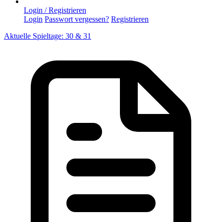
Login / Registrieren
Login
Passwort vergessen?
Registrieren
Aktuelle Spieltage: 30 & 31