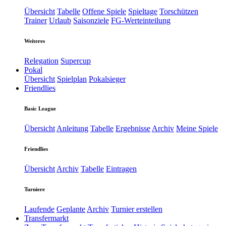
Übersicht
Tabelle
Offene Spiele
Spieltage
Torschützen
Trainer
Urlaub
Saisonziele
FG-Werteinteilung
Weiteres
Relegation
Supercup
Pokal
Übersicht
Spielplan
Pokalsieger
Friendlies
Basic League
Übersicht
Anleitung
Tabelle
Ergebnisse
Archiv
Meine Spiele
Friendlies
Übersicht
Archiv
Tabelle
Eintragen
Turniere
Laufende
Geplante
Archiv
Turnier erstellen
Transfermarkt