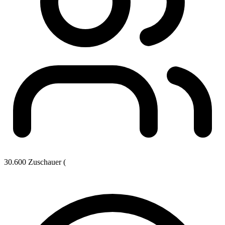
30.600 Zuschauer (