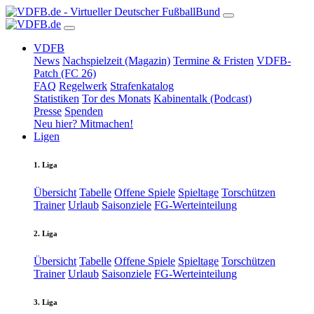
VDFB
News
Nachspielzeit (Magazin)
Termine & Fristen
VDFB-
Patch (FC 26)
FAQ
Regelwerk
Strafenkatalog
Statistiken
Tor des Monats
Kabinentalk (Podcast)
Presse
Spenden
Neu hier? Mitmachen!
Ligen
1. Liga
Übersicht
Tabelle
Offene Spiele
Spieltage
Torschützen
Trainer
Urlaub
Saisonziele
FG-Werteinteilung
2. Liga
Übersicht
Tabelle
Offene Spiele
Spieltage
Torschützen
Trainer
Urlaub
Saisonziele
FG-Werteinteilung
3. Liga