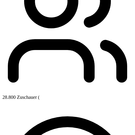
28.800 Zuschauer (