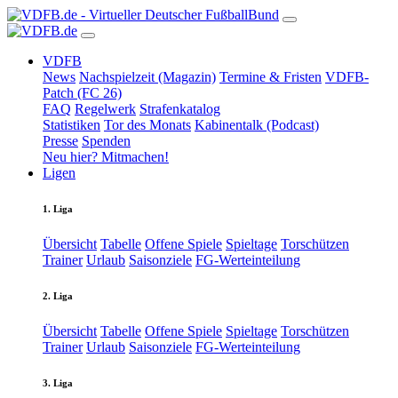
VDFB
News
Nachspielzeit (Magazin)
Termine & Fristen
VDFB-
Patch (FC 26)
FAQ
Regelwerk
Strafenkatalog
Statistiken
Tor des Monats
Kabinentalk (Podcast)
Presse
Spenden
Neu hier? Mitmachen!
Ligen
1. Liga
Übersicht
Tabelle
Offene Spiele
Spieltage
Torschützen
Trainer
Urlaub
Saisonziele
FG-Werteinteilung
2. Liga
Übersicht
Tabelle
Offene Spiele
Spieltage
Torschützen
Trainer
Urlaub
Saisonziele
FG-Werteinteilung
3. Liga