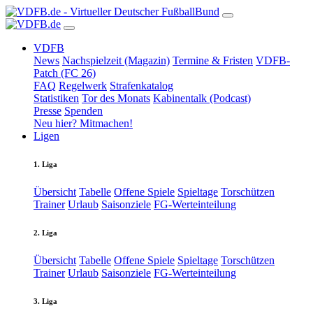
VDFB
News
Nachspielzeit (Magazin)
Termine & Fristen
VDFB-
Patch (FC 26)
FAQ
Regelwerk
Strafenkatalog
Statistiken
Tor des Monats
Kabinentalk (Podcast)
Presse
Spenden
Neu hier? Mitmachen!
Ligen
1. Liga
Übersicht
Tabelle
Offene Spiele
Spieltage
Torschützen
Trainer
Urlaub
Saisonziele
FG-Werteinteilung
2. Liga
Übersicht
Tabelle
Offene Spiele
Spieltage
Torschützen
Trainer
Urlaub
Saisonziele
FG-Werteinteilung
3. Liga