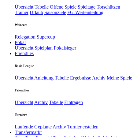
Übersicht
Tabelle
Offene Spiele
Spieltage
Torschützen
Trainer
Urlaub
Saisonziele
FG-Werteinteilung
Weiteres
Relegation
Supercup
Pokal
Übersicht
Spielplan
Pokalsieger
Friendlies
Basic League
Übersicht
Anleitung
Tabelle
Ergebnisse
Archiv
Meine Spiele
Friendlies
Übersicht
Archiv
Tabelle
Eintragen
Turniere
Laufende
Geplante
Archiv
Turnier erstellen
Transfermarkt