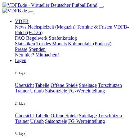
VDFB
News
Nachspielzeit (Magazin)
Termine & Fristen
VDFB-
Patch (FC 26)
FAQ
Regelwerk
Strafenkatalog
Statistiken
Tor des Monats
Kabinentalk (Podcast)
Presse
Spenden
Neu hier? Mitmachen!
Ligen
1. Liga
Übersicht
Tabelle
Offene Spiele
Spieltage
Torschützen
Trainer
Urlaub
Saisonziele
FG-Werteinteilung
2. Liga
Übersicht
Tabelle
Offene Spiele
Spieltage
Torschützen
Trainer
Urlaub
Saisonziele
FG-Werteinteilung
3. Liga