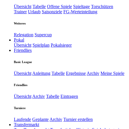
Übersicht
Tabelle
Offene Spiele
Spieltage
Torschützen
Trainer
Urlaub
Saisonziele
FG-Werteinteilung
Weiteres
Relegation
Supercup
Pokal
Übersicht
Spielplan
Pokalsieger
Friendlies
Basic League
Übersicht
Anleitung
Tabelle
Ergebnisse
Archiv
Meine Spiele
Friendlies
Übersicht
Archiv
Tabelle
Eintragen
Turniere
Laufende
Geplante
Archiv
Turnier erstellen
Transfermarkt