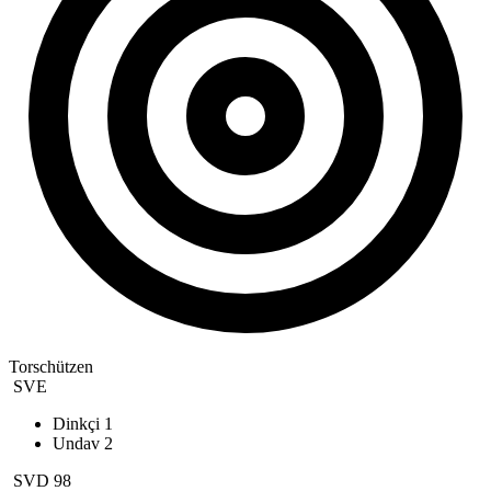
Torschützen
SVE
Dinkçi
1
Undav
2
SVD 98