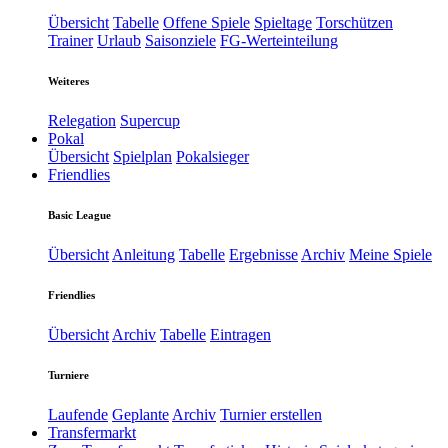
Übersicht
Tabelle
Offene Spiele
Spieltage
Torschützen
Trainer
Urlaub
Saisonziele
FG-Werteinteilung
Weiteres
Relegation
Supercup
Pokal
Übersicht
Spielplan
Pokalsieger
Friendlies
Basic League
Übersicht
Anleitung
Tabelle
Ergebnisse
Archiv
Meine Spiele
Friendlies
Übersicht
Archiv
Tabelle
Eintragen
Turniere
Laufende
Geplante
Archiv
Turnier erstellen
Transfermarkt