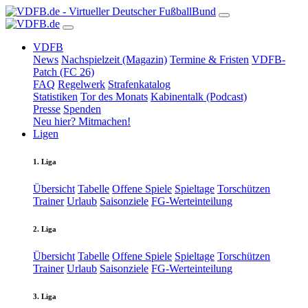
VDFB
News
Nachspielzeit (Magazin)
Termine & Fristen
VDFB-
Patch (FC 26)
FAQ
Regelwerk
Strafenkatalog
Statistiken
Tor des Monats
Kabinentalk (Podcast)
Presse
Spenden
Neu hier? Mitmachen!
Ligen
1. Liga
Übersicht
Tabelle
Offene Spiele
Spieltage
Torschützen
Trainer
Urlaub
Saisonziele
FG-Werteinteilung
2. Liga
Übersicht
Tabelle
Offene Spiele
Spieltage
Torschützen
Trainer
Urlaub
Saisonziele
FG-Werteinteilung
3. Liga