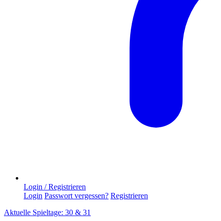
Login / Registrieren
Login
Passwort vergessen?
Registrieren
Aktuelle Spieltage: 30 & 31