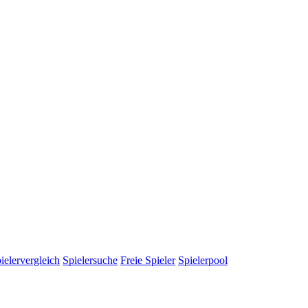
ielervergleich
Spielersuche
Freie Spieler
Spielerpool