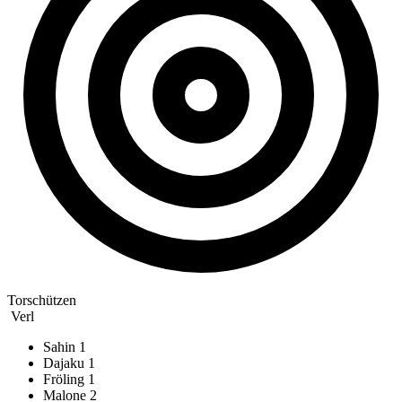
Torschützen
Verl
Sahin
1
Dajaku
1
Fröling
1
Malone
2