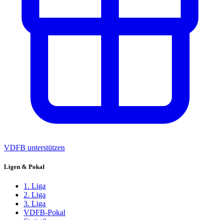
VDFB unterstützen
Ligen & Pokal
1. Liga
2. Liga
3. Liga
VDFB-Pokal