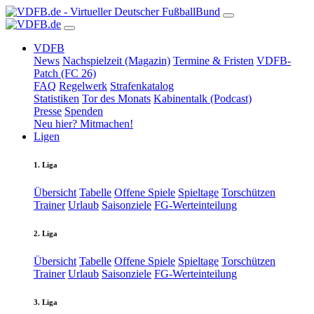
VDFB
News
Nachspielzeit (Magazin)
Termine & Fristen
VDFB-
Patch (FC 26)
FAQ
Regelwerk
Strafenkatalog
Statistiken
Tor des Monats
Kabinentalk (Podcast)
Presse
Spenden
Neu hier? Mitmachen!
Ligen
1. Liga
Übersicht
Tabelle
Offene Spiele
Spieltage
Torschützen
Trainer
Urlaub
Saisonziele
FG-Werteinteilung
2. Liga
Übersicht
Tabelle
Offene Spiele
Spieltage
Torschützen
Trainer
Urlaub
Saisonziele
FG-Werteinteilung
3. Liga