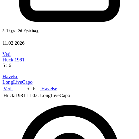
3. Liga · 26. Spieltag
11.02.2026
Verl
Hucki1981
5 : 6
Havelse
LongLiveCapo
Verl
5 : 6
Havelse
Hucki1981
11.02.
LongLiveCapo