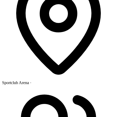
Sportclub Arena ·