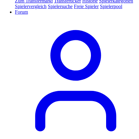
Zum Transfermarkt
Transferticker
Historie
Spielerkategorien
Spielervergleich
Spielersuche
Freie Spieler
Spielerpool
Forum