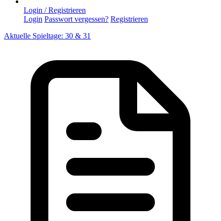
Login / Registrieren
Login
Passwort vergessen?
Registrieren
Aktuelle Spieltage: 30 & 31