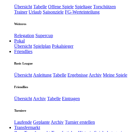
Übersicht
Tabelle
Offene Spiele
Spieltage
Torschützen
Trainer
Urlaub
Saisonziele
FG-Werteinteilung
Weiteres
Relegation
Supercup
Pokal
Übersicht
Spielplan
Pokalsieger
Friendlies
Basic League
Übersicht
Anleitung
Tabelle
Ergebnisse
Archiv
Meine Spiele
Friendlies
Übersicht
Archiv
Tabelle
Eintragen
Turniere
Laufende
Geplante
Archiv
Turnier erstellen
Transfermarkt