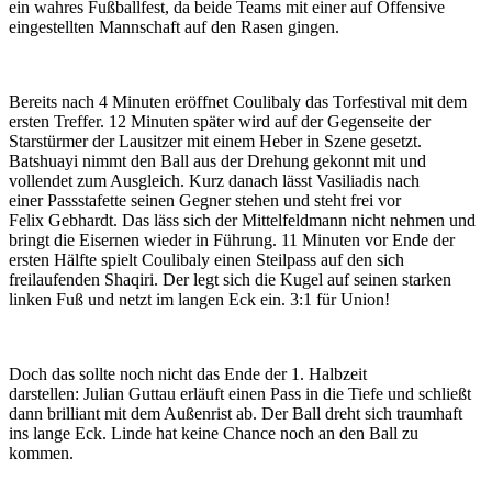
ein wahres Fußballfest, da beide Teams mit einer auf Offensive
eingestellten Mannschaft auf den Rasen gingen.
Bereits nach 4 Minuten eröffnet Coulibaly das Torfestival mit dem
ersten Treffer. 12 Minuten später wird auf der Gegenseite der
Starstürmer der Lausitzer mit einem Heber in Szene gesetzt.
Batshuayi nimmt den Ball aus der Drehung gekonnt mit und
vollendet zum Ausgleich. Kurz danach lässt Vasiliadis nach
einer Passstafette seinen Gegner stehen und steht frei vor
Felix Gebhardt. Das läss sich der Mittelfeldmann nicht nehmen und
bringt die Eisernen wieder in Führung. 11 Minuten vor Ende der
ersten Hälfte spielt Coulibaly einen Steilpass auf den sich
freilaufenden Shaqiri. Der legt sich die Kugel auf seinen starken
linken Fuß und netzt im langen Eck ein. 3:1 für Union!
Doch das sollte noch nicht das Ende der 1. Halbzeit
darstellen: Julian Guttau erläuft einen Pass in die Tiefe und schließt
dann brilliant mit dem Außenrist ab. Der Ball dreht sich traumhaft
ins lange Eck. Linde hat keine Chance noch an den Ball zu
kommen.