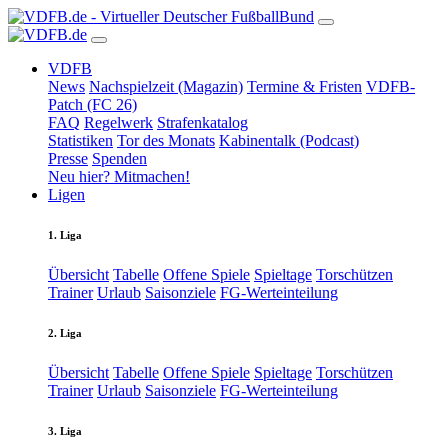
VDFB
News
Nachspielzeit (Magazin)
Termine & Fristen
VDFB-
Patch (FC 26)
FAQ
Regelwerk
Strafenkatalog
Statistiken
Tor des Monats
Kabinentalk (Podcast)
Presse
Spenden
Neu hier? Mitmachen!
Ligen
1. Liga
Übersicht
Tabelle
Offene Spiele
Spieltage
Torschützen
Trainer
Urlaub
Saisonziele
FG-Werteinteilung
2. Liga
Übersicht
Tabelle
Offene Spiele
Spieltage
Torschützen
Trainer
Urlaub
Saisonziele
FG-Werteinteilung
3. Liga