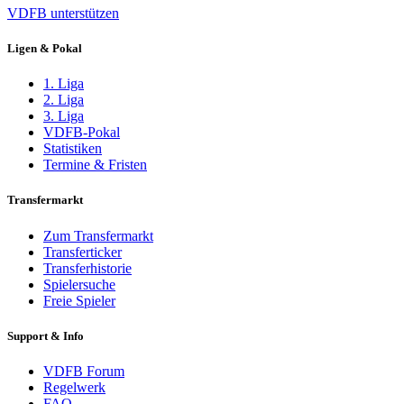
VDFB unterstützen
Ligen & Pokal
1. Liga
2. Liga
3. Liga
VDFB-Pokal
Statistiken
Termine & Fristen
Transfermarkt
Zum Transfermarkt
Transferticker
Transferhistorie
Spielersuche
Freie Spieler
Support & Info
VDFB Forum
Regelwerk
FAQ