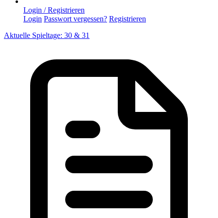
Login / Registrieren
Login
Passwort vergessen?
Registrieren
Aktuelle Spieltage: 30 & 31