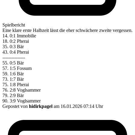
Spielbericht
Eine klare erste Halbzeit lässt die eher schwächere zweite vergessen.
14. 0:1 Immobilie
18. 0:2 Pherai
35. 0:3 Bär
43. 0:4 Pherai
---------------
55. 0:5 Bär
57. 1:5 Fossum
59. 1:6 Bär
73. 1:7 Bär
75. 1:8 Pherai
76. 2:8 Voglsammer
79. 2:9 Bär
90. 3:9 Voglsammer
Gepostet von
hidirkpagel
am 16.01.2026 07:14 Uhr