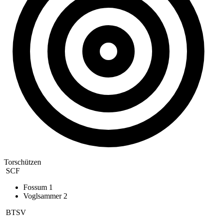
Torschützen
SCF
Fossum
1
Voglsammer
2
BTSV