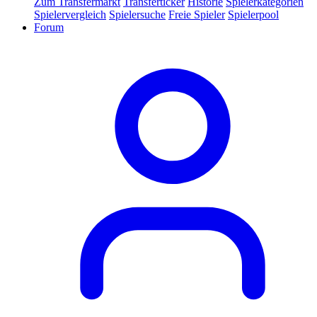
Zum Transfermarkt
Transferticker
Historie
Spielerkategorien
Spielervergleich
Spielersuche
Freie Spieler
Spielerpool
Forum