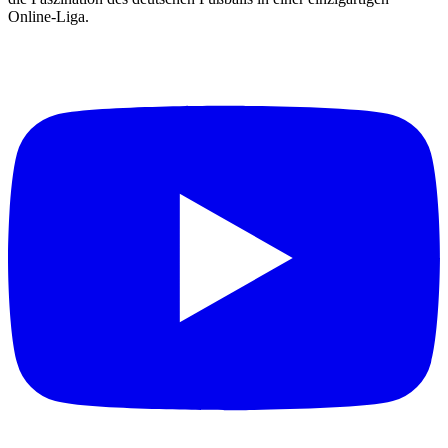
Online-Liga.