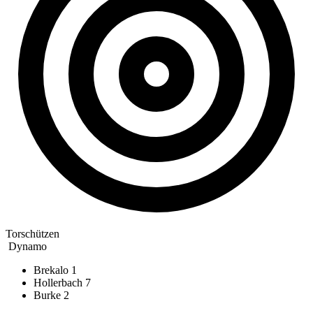
Torschützen
Dynamo
Brekalo
1
Hollerbach
7
Burke
2