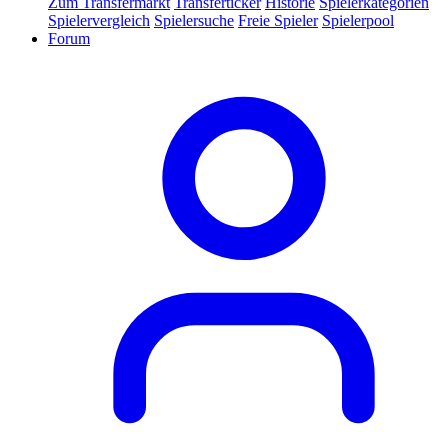
Zum Transfermarkt
Transferticker
Historie
Spielerkategorien
Spielervergleich
Spielersuche
Freie Spieler
Spielerpool
Forum