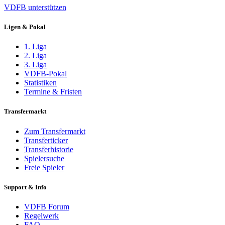
VDFB unterstützen
Ligen & Pokal
1. Liga
2. Liga
3. Liga
VDFB-Pokal
Statistiken
Termine & Fristen
Transfermarkt
Zum Transfermarkt
Transferticker
Transferhistorie
Spielersuche
Freie Spieler
Support & Info
VDFB Forum
Regelwerk
FAQ