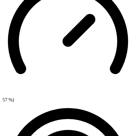
57 %)