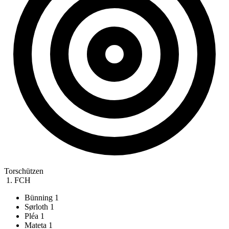
Torschützen
1. FCH
Bünning
1
Sørloth
1
Pléa
1
Mateta
1