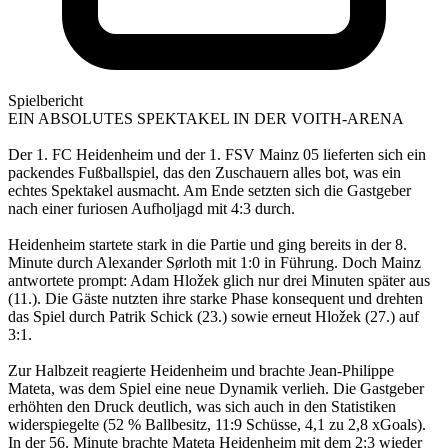
Spielbericht
EIN ABSOLUTES SPEKTAKEL IN DER VOITH-ARENA
Der 1. FC Heidenheim und der 1. FSV Mainz 05 lieferten sich ein
packendes Fußballspiel, das den Zuschauern alles bot, was ein
echtes Spektakel ausmacht. Am Ende setzten sich die Gastgeber
nach einer furiosen Aufholjagd mit 4:3 durch.
Heidenheim startete stark in die Partie und ging bereits in der 8.
Minute durch Alexander Sørloth mit 1:0 in Führung. Doch Mainz
antwortete prompt: Adam Hložek glich nur drei Minuten später aus
(11.). Die Gäste nutzten ihre starke Phase konsequent und drehten
das Spiel durch Patrik Schick (23.) sowie erneut Hložek (27.) auf
3:1.
Zur Halbzeit reagierte Heidenheim und brachte Jean-Philippe
Mateta, was dem Spiel eine neue Dynamik verlieh. Die Gastgeber
erhöhten den Druck deutlich, was sich auch in den Statistiken
widerspiegelte (52 % Ballbesitz, 11:9 Schüsse, 4,1 zu 2,8 xGoals).
In der 56. Minute brachte Mateta Heidenheim mit dem 2:3 wieder