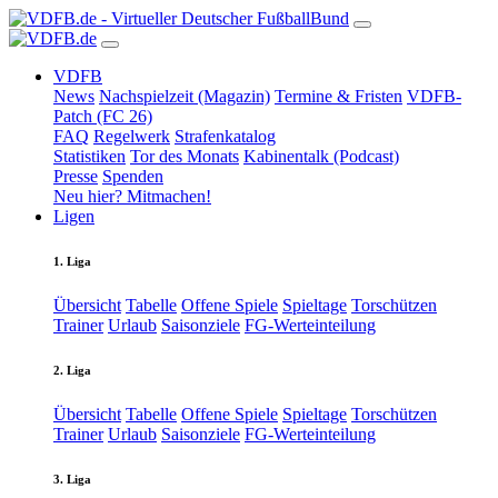
VDFB
News
Nachspielzeit (Magazin)
Termine & Fristen
VDFB-
Patch (FC 26)
FAQ
Regelwerk
Strafenkatalog
Statistiken
Tor des Monats
Kabinentalk (Podcast)
Presse
Spenden
Neu hier? Mitmachen!
Ligen
1. Liga
Übersicht
Tabelle
Offene Spiele
Spieltage
Torschützen
Trainer
Urlaub
Saisonziele
FG-Werteinteilung
2. Liga
Übersicht
Tabelle
Offene Spiele
Spieltage
Torschützen
Trainer
Urlaub
Saisonziele
FG-Werteinteilung
3. Liga