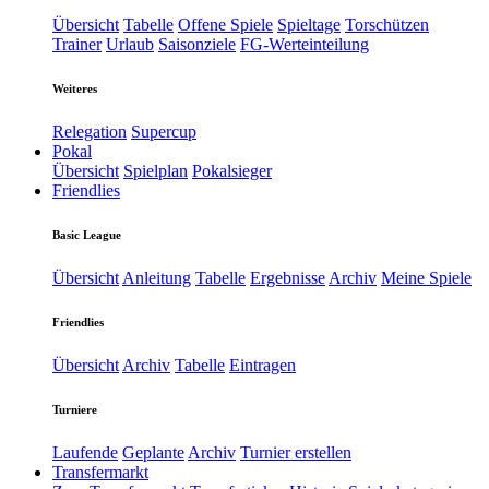
Übersicht
Tabelle
Offene Spiele
Spieltage
Torschützen
Trainer
Urlaub
Saisonziele
FG-Werteinteilung
Weiteres
Relegation
Supercup
Pokal
Übersicht
Spielplan
Pokalsieger
Friendlies
Basic League
Übersicht
Anleitung
Tabelle
Ergebnisse
Archiv
Meine Spiele
Friendlies
Übersicht
Archiv
Tabelle
Eintragen
Turniere
Laufende
Geplante
Archiv
Turnier erstellen
Transfermarkt