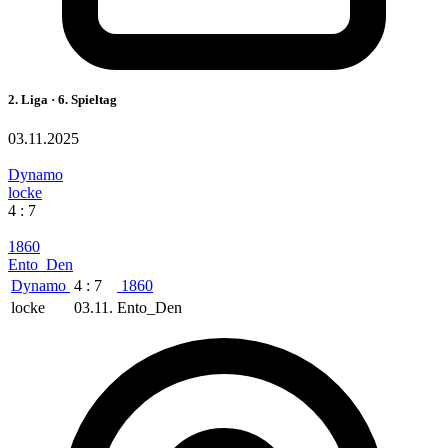
2. Liga · 6. Spieltag
03.11.2025
Dynamo
locke
4 : 7
1860
Ento_Den
Dynamo
4 : 7
1860
locke
03.11.
Ento_Den