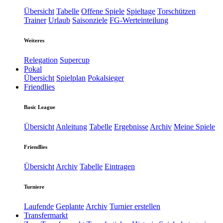
Übersicht
Tabelle
Offene Spiele
Spieltage
Torschützen
Trainer
Urlaub
Saisonziele
FG-Werteinteilung
Weiteres
Relegation
Supercup
Pokal
Übersicht
Spielplan
Pokalsieger
Friendlies
Basic League
Übersicht
Anleitung
Tabelle
Ergebnisse
Archiv
Meine Spiele
Friendlies
Übersicht
Archiv
Tabelle
Eintragen
Turniere
Laufende
Geplante
Archiv
Turnier erstellen
Transfermarkt