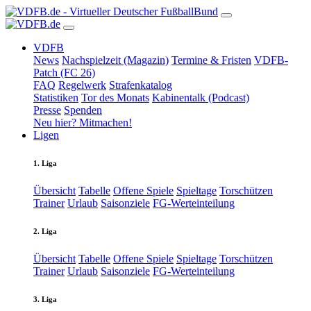
VDFB
News
Nachspielzeit (Magazin)
Termine & Fristen
VDFB-
Patch (FC 26)
FAQ
Regelwerk
Strafenkatalog
Statistiken
Tor des Monats
Kabinentalk (Podcast)
Presse
Spenden
Neu hier? Mitmachen!
Ligen
1. Liga
Übersicht
Tabelle
Offene Spiele
Spieltage
Torschützen
Trainer
Urlaub
Saisonziele
FG-Werteinteilung
2. Liga
Übersicht
Tabelle
Offene Spiele
Spieltage
Torschützen
Trainer
Urlaub
Saisonziele
FG-Werteinteilung
3. Liga