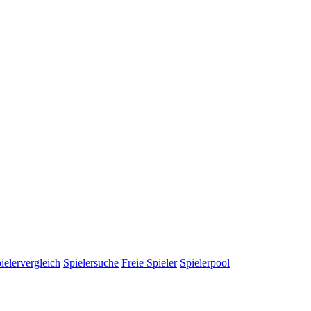
ielervergleich
Spielersuche
Freie Spieler
Spielerpool