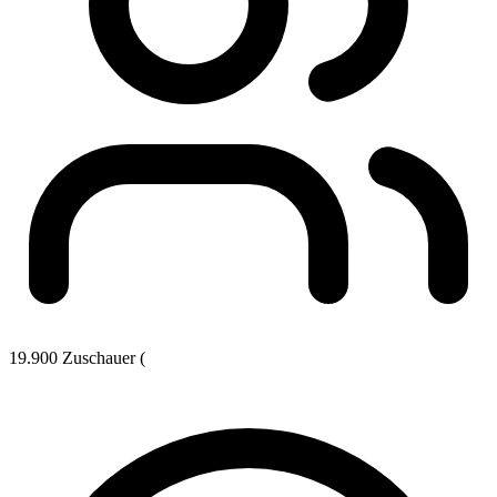
19.900 Zuschauer (