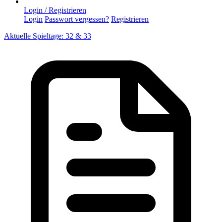
Login / Registrieren
Login
Passwort vergessen?
Registrieren
Aktuelle Spieltage: 32 & 33