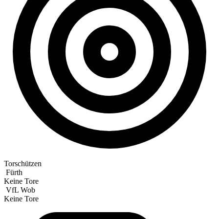
Torschützen
Fürth
Keine Tore
VfL Wob
Keine Tore