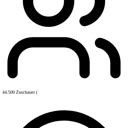
44.500 Zuschauer (