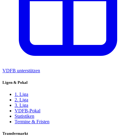
VDFB unterstützen
Ligen & Pokal
1. Liga
2. Liga
3. Liga
VDFB-Pokal
Statistiken
Termine & Fristen
Transfermarkt