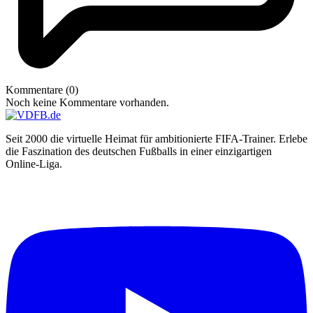
Kommentare (0)
Noch keine Kommentare vorhanden.
Seit 2000 die virtuelle Heimat für ambitionierte FIFA-Trainer. Erlebe
die Faszination des deutschen Fußballs in einer einzigartigen
Online-Liga.