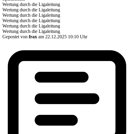
Wertung durch die Ligaleitung
Wertung durch die Ligaleitung
Wertung durch die Ligaleitung
Wertung durch die Ligaleitung
Wertung durch die Ligaleitung
Wertung durch die Ligaleitung
Gepostet von
frax
am 22.12.2025 10:10 Uhr